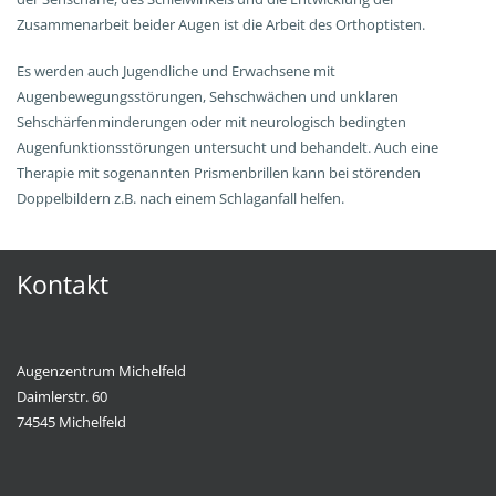
Zusammenarbeit beider Augen ist die Arbeit des Orthoptisten.
Es werden auch Jugendliche und Erwachsene mit
Augenbewegungsstörungen, Sehschwächen und unklaren
Sehschärfenminderungen oder mit neurologisch bedingten
Augenfunktionsstörungen untersucht und behandelt. Auch eine
Therapie mit sogenannten Prismenbrillen kann bei störenden
Doppelbildern z.B. nach einem Schlaganfall helfen.
Kontakt
Augenzentrum Michelfeld
Daimlerstr. 60
74545 Michelfeld